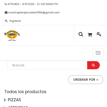
6710400 - 6707206 - 57 321 8256774
mastropieropizzabar1996@gmail.com
Ingresar
Naveg
de
palan
ORDENAR POR
Todos los productos
PIZZAS