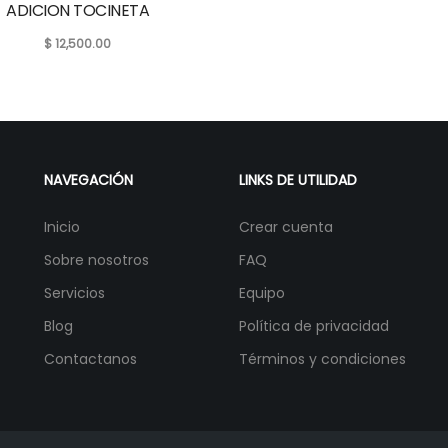
ADICION TOCINETA
$
12,500.00
NAVEGACIÓN
LINKS DE UTILIDAD
Inicio
Crear cuenta
Sobre nosotros
FAQ
Servicios
Equipo
Blog
Política de privacidad
Contactanos
Términos y condiciones