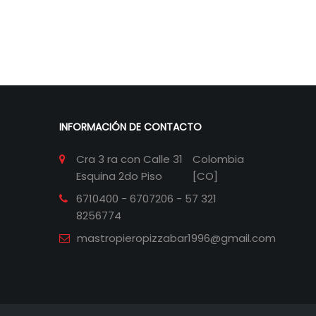
INFORMACIÓN DE CONTACTO
Cra 3 ra con Calle 31
Colombia
Esquina 2do Piso
[CO]
6710400 - 6707206 - 57 321
8256774
mastropieropizzabar1996@gmail.com