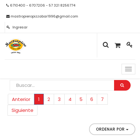
6710400 - 6707206 - 57 321 8256774
mastropieropizzabar1996@gmail.com
Ingresar
Naveg
de
palan
Anterior
1
2
3
4
5
6
7
Siguiente
ORDENAR POR