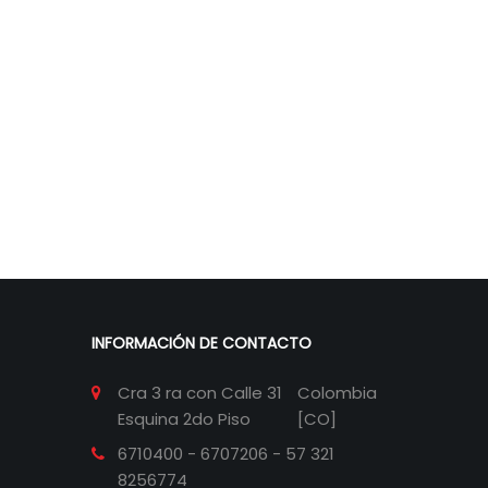
INFORMACIÓN DE CONTACTO
Cra 3 ra con Calle 31
Colombia
Esquina 2do Piso
[CO]
6710400 - 6707206 - 57 321
8256774