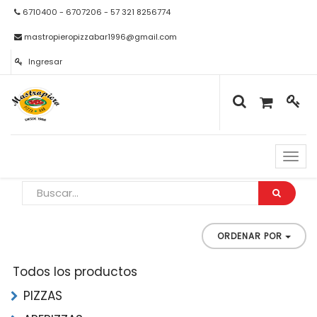
6710400 - 6707206 - 57 321 8256774
mastropieropizzabar1996@gmail.com
Ingresar
Naveg
de
palan
ORDENAR POR
Todos los productos
PIZZAS