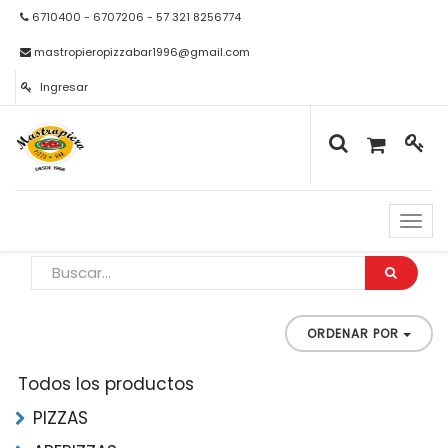
6710400 - 6707206 - 57 321 8256774
mastropieropizzabar1996@gmail.com
Ingresar
Naveg
de
palan
ORDENAR POR
Todos los productos
PIZZAS