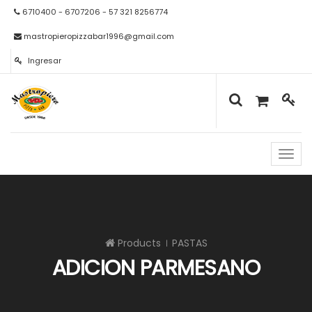
6710400 - 6707206 - 57 321 8256774
mastropieropizzabar1996@gmail.com
Ingresar
Naveg
de
palan
Products
PASTAS
ADICION PARMESANO