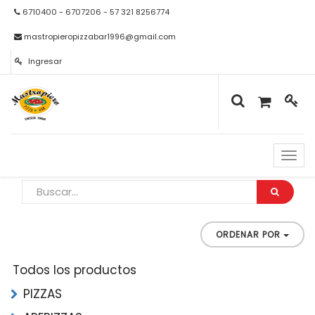
6710400 - 6707206 - 57 321 8256774
mastropieropizzabar1996@gmail.com
Ingresar
Naveg
de
palan
ORDENAR POR
Todos los productos
PIZZAS