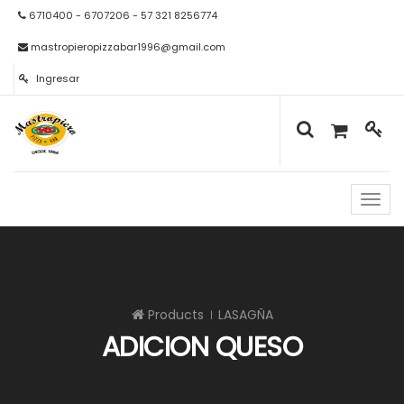
6710400 - 6707206 - 57 321 8256774
mastropieropizzabar1996@gmail.com
Ingresar
Naveg
de
palan
Products
LASAGÑA
ADICION QUESO