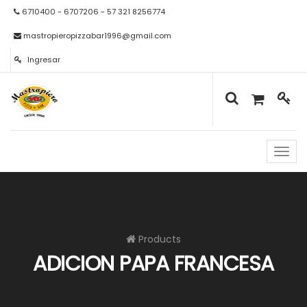
6710400 - 6707206 - 57 321 8256774
mastropieropizzabar1996@gmail.com
Ingresar
Naveg
de
palan
Products
ADICION PAPA FRANCESA