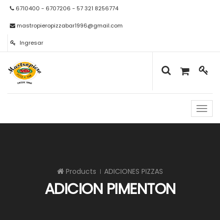
6710400 - 6707206 - 57 321 8256774
mastropieropizzabar1996@gmail.com
Ingresar
Naveg
de
palan
Products
ADICIONES PIZZAS
ADICION PIMENTON