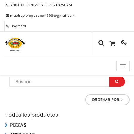
6710400 - 6707206 - 57 321 8256774
mastropieropizzabar1996@gmail.com
Ingresar
Naveg
de
palan
ORDENAR POR
Todos los productos
PIZZAS