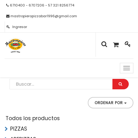
6710400 - 6707206 - 57 321 8256774
mastropieropizzabar1996@gmail.com
Ingresar
Naveg
de
palan
ORDENAR POR
Todos los productos
PIZZAS