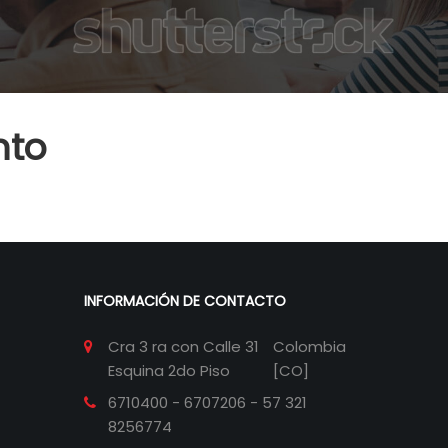
nto
INFORMACIÓN DE CONTACTO
Cra 3 ra con Calle 31
Colombia
Esquina 2do Piso
[CO]
6710400 - 6707206 - 57 321
8256774