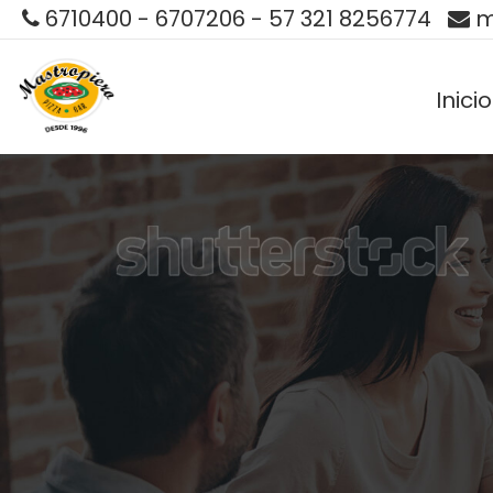
6710400 - 6707206 - 57 321 8256774
m
Inicio